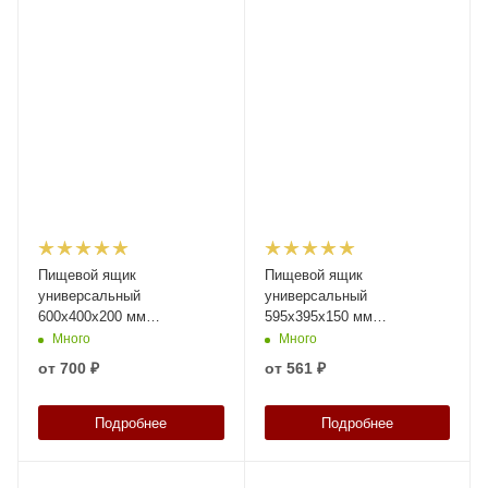
Пищевой ящик
Пищевой ящик
универсальный
универсальный
600х400х200 мм
595х395х150 мм
прозрачный с
прозрачный с
Много
Много
перфорированными
перфорированными
от
700 ₽
от
561 ₽
стенками и сплошным дном
стенками и дном
Подробнее
Подробнее