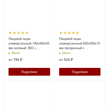
Пищевой ящик
Пищевой ящик
универсальный 740x440x65
универсальный 600х400х75
мм зелёный ЭКО с
мм прозрачный с
перфорированными
перфорированными
Много
Много
стенками и дном
стенками и сплошным дном
от
793 ₽
от
516 ₽
Подробнее
Подробнее