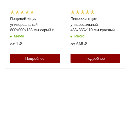
Пищевой ящик
Пищевой ящик
универсальный
универсальный
800х600х135 мм серый с
435х335х110 мм красный с
перфорированными
перфорированными
Много
Много
стенками и дном
стенками сплошным дном и
от
1 ₽
от
665 ₽
крышкой
Подробнее
Подробнее