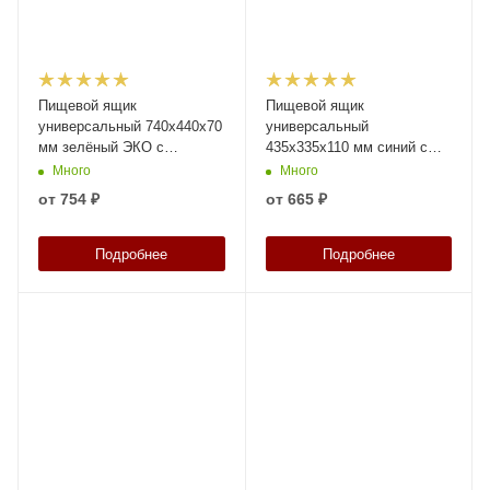
Пищевой ящик
Пищевой ящик
универсальный 740х440х70
универсальный
мм зелёный ЭКО с
435х335х110 мм синий с
перфорированными
перфорированными
Много
Много
стенками и сплошным дном
стенками и дном с крышкой
от
754 ₽
от
665 ₽
Подробнее
Подробнее