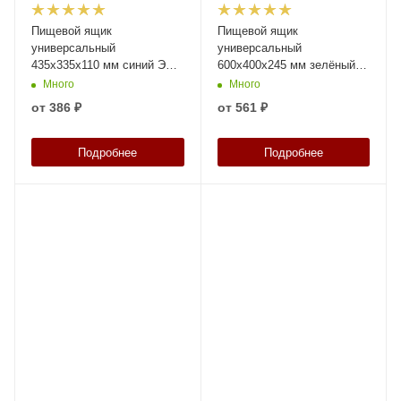
Пищевой ящик
Пищевой ящик
универсальный
универсальный
435х335х110 мм синий ЭКО
600х400х245 мм зелёный
с перфорированными
ЭКО с перфорированными
Много
Много
стенками и дном
стенками и дном
от
386 ₽
от
561 ₽
Подробнее
Подробнее