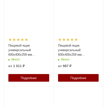
Пищевой ящик
Пищевой ящик
универсальный
универсальный
600х400х259 мм
600х400х259 мм
прозрачный с
прозрачный с
Много
Много
перфорированными
перфорированными
от
1 011 ₽
от
987 ₽
стенками и сплошным дном
стенками и дном
Подробнее
Подробнее