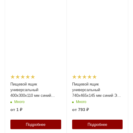
Пищевой ящик
Пищевой ящик
универсальный
универсальный
400х300х110 мм синий
740х465х145 мм синий ЭКО
индиго с
с перфорированными
Много
Много
перфорированными
стенками и дном
от
1 ₽
от
793 ₽
стенками и дном
Подробнее
Подробнее