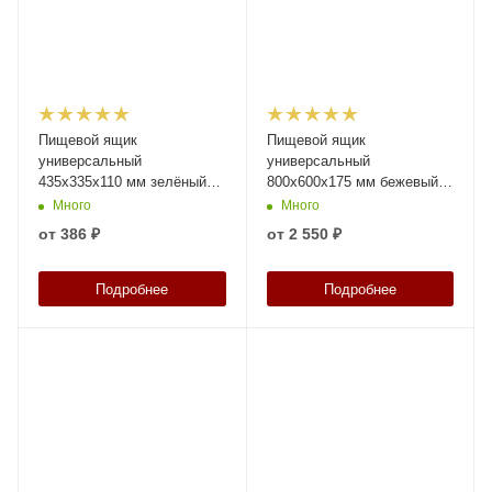
Пищевой ящик
Пищевой ящик
универсальный
универсальный
435х335х110 мм зелёный
800х600х175 мм бежевый с
ЭКО со сплошными
перфорированными
Много
Много
стенками и дном
стенками и дном
от
386 ₽
от
2 550 ₽
Подробнее
Подробнее