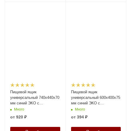
Пищевой ящик
Пищевой ящик
универсальный 740х440х70
универсальный 600х400х75
мм синий ЭКО с
мм синий ЭКО с
перфориров. стенками и
перфорированными
Много
Много
дном, 3-х бортный
стенками и дном
от
920 ₽
от
394 ₽
усиленный