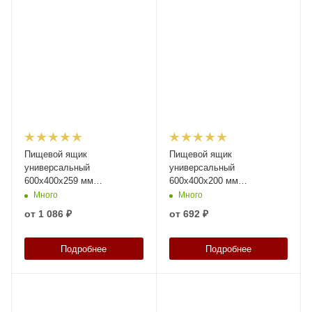
Пищевой ящик
Пищевой ящик
универсальный
универсальный
600х400х259 мм
600х400х200 мм
прозрачный с крупно-
прозрачный с
Много
Много
перфорированными
перфорированными
от
1 086 ₽
от
692 ₽
стенками и сплошным дном
стенками и дном
Подробнее
Подробнее