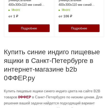
универсальный
универсальный
400х300х110 мм синий
400х300х110 мм синий
индиго с
индиго ЭКО с
Много
Много
перфорированными
перфорированными
от
1 ₽
от
106 ₽
стенками и дном
стенками и дном
Подробнее
Подробнее
Купить синие индиго пищевые
ящики в Санкт-Петербурге в
интернет-магазине b2b
0ФФЕР.ру
Купить пищевые ящики синего индиго цвета на сайте B2B
товаров
0ФФЕР
в Санкт-Петербурге по низким ценам. Для
решения вашей задачи найдется подходящий вариант