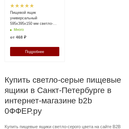
Пищевой ящик
универсальный
595х395х150 мм светло-
серый ЭКО с
Много
перфорированными
от
468 ₽
стенками и дном
Подробнее
Купить светло-серые пищевые
ящики в Санкт-Петербурге в
интернет-магазине b2b
0ФФЕР.ру
Купить пищевые ящики светло-серого цвета на сайте B2B