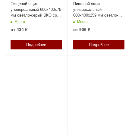
Пищевой ящик
Пищевой ящик
универсальный 600х400х75
универсальный
мм светло-серый ЭКО со
600х400х259 мм светло-
сплошными стенками и
серый ЭКО со сплошными
Много
Много
дном
стенками и дном
от
434 ₽
от
906 ₽
Подробнее
Подробнее