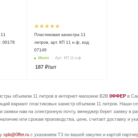
 11
Пластиковая канистра 11
д: 00178
литров, арт. КП 11 н.ф, код:
07149
Много
Арт.: КП 11 н.ф
187
₽
/шт
истры объемом 11 литров в интернет-магазине B2B
0ФФЕР
в Сан
ящий вариант пластиковых канистр объемом 11 литров. Наши сей
и заявки нам на электронную почту, менеджер берет заявку в р
наличию или срокам производства, цене, считает доставку и ука
ту
spb@0ffer.ru
с указанием ТЗ по вашей закупке и картой партн