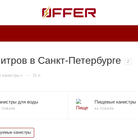
итров в Санкт-Петербурге
2
—
 канистры
11 л
анистры для воды
Пищевые канистры
3 ТОВАРА
64 ТОВАРА
уемые канистры