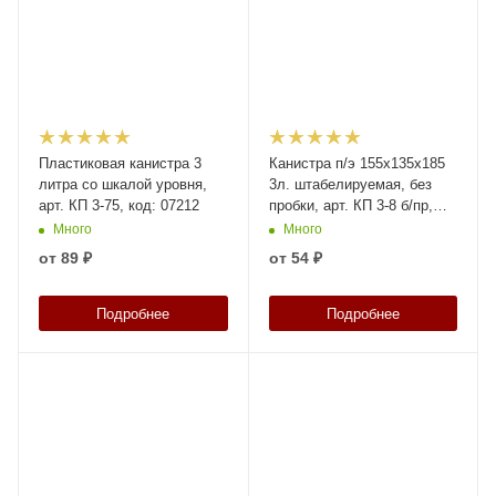
Пластиковая канистра 3
Канистра п/э 155х135х185
литра со шкалой уровня,
3л. штабелируемая, без
арт. КП 3-75, код: 07212
пробки, арт. КП 3-8 б/пр,
код: 21448
Много
Много
от
89 ₽
от
54 ₽
Подробнее
Подробнее