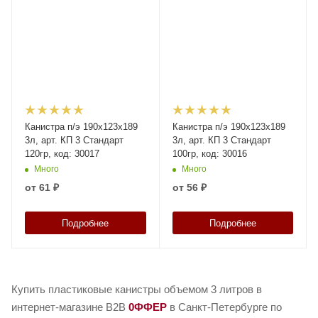
Канистра п/э 190х123х189
Канистра п/э 190х123х189
3л, арт. КП 3 Стандарт
3л, арт. КП 3 Стандарт
120гр, код: 30017
100гр, код: 30016
Много
Много
от
61 ₽
от
56 ₽
Подробнее
Подробнее
Купить пластиковые канистры объемом 3 литров в
интернет-магазине B2B
0ФФЕР
в Санкт-Петербурге по